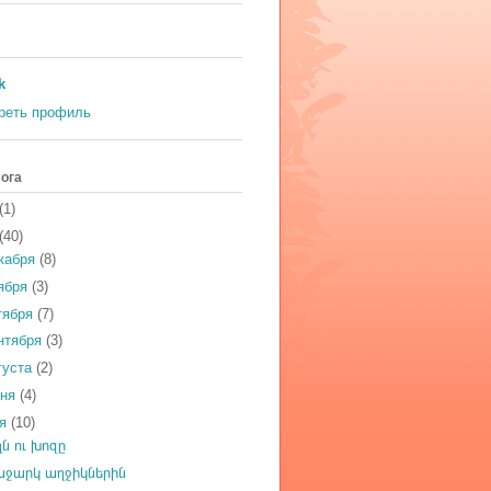
k
реть профиль
ога
(1)
(40)
кабря
(8)
ября
(3)
тября
(7)
нтября
(3)
густа
(2)
юня
(4)
ая
(10)
ն ու խոզը
աջարկ աղջիկներին