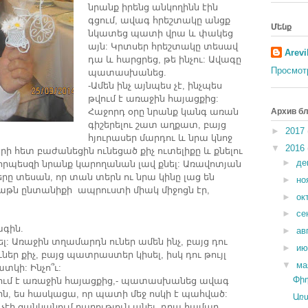
նրանք
իրենց
անկողինն
էին
գցում
ավագ
հրեշտակը
անցք
,
Մենք
նկատեց
պատի
վրա
և
փակեց
այն
Կրտսեր
հրեշտակը
տեսավ
:
Arevi
դա
և
հարցրեց
թե
ինչու
Ավագը
,
:
Просмот
պատասխանեց
.
Ամեն
ինչ
այնպես
չէ
ինչպես
-
,
թվում
է
առաջին
հայացքից
:
Հաջորդ
օրը
նրանք
կանգ
առան
Архив бл
գիշերելու
շատ
աղքատ
բայց
,
►
2017
հյուրասեր
մարդու
և
նրա
կնոջ
▼
2016
րի
հետ
բաժանեցին
ունեցած
քիչ
ուտելիքը
և
քնելու
որպեսզի
նրանք
կարողանան
լավ
քնել
Առավոտյան
►
де
:
երը
տեսան
որ
տան
տերն
ու
նրա
կինը
լաց
են
,
►
но
աթն
ընտանիքի
ապրուստի
միակ
միջոցն
էր
,
►
ок
►
се
ագին
.
►
ав
լ
Առաջին
տղամարդն
ուներ
ամեն
ինչ
բայց
դու
:
,
►
и
ւներ
քիչ
բայց
պատրաստեր
կիսել
իսկ
դու
թույլ
,
,
▼
м
ատկի
Ինչո՞ւ
:
:
ում
է
առաջին
հայացքից
պատասխանեց
ավագ
Փիղ
,-
ին
ես
հասկացա
որ
պատի
մեջ
ոսկի
է
պահված
,
,
:
Առ
չէի
ցանկանում
բարություն
անել
դրա
համար
,