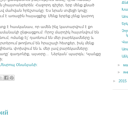
Ճնճ
ն
չհայտանբերեն
Հաջորդ
գիշեր
երբ
մենք
քնած
:
,
Խա
ավ
մահվան
հրեշտակը
Ես
նրան
տվեցի
կովը
:
:
ւմ
է
առաջին
հայացքից
Մենք
երբեք
չենք
կարող
:
Առ
Երկ
տք
է
հասկանաս
որ
ամեն
ինչ
կատարվում
է
քո
,
Չո
ամանակի
ընթացքում
Որոշ
մարդիկ
հայտնվում
են
:
նում
ոմանք
էլ՝
դառնում
են
մեր
բարեկամները
և
,
Վա
սրտերում
թողնում
են
հրաշալի
հետքեր
իսկ
մենք
,
վհետև
փոխվում
են
և
մեր
լավ
բարեկամները
:
Առ
աղը՝
գաղտնիք
այսօրը
Ներկան՝
պարգև
Կյանքը
,
...
:
Անկ
ի
:
Մեսրոպ
Օնանյանի
:
►
ма
►
ян
►
2015
рий