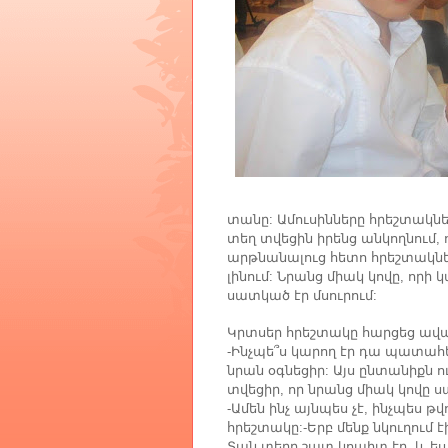
տանը
Ամուսինները
հրեշտակնե
:
տեղ
տվեցին
իրենց
անկողնում
,
արթնանալուց
հետո
հրեշտակն
լինում
Նրանց
միակ
կովը
որի
կ
:
,
սատկած
էր
մսուրում
:
Կրտսեր
հրեշտակը
հարցեց
ավ
Ինչպե՞ս
կարող
էր
դա
պատահե
-
նրան
օգնեցիր
Այս
ընտանիքն
ո
:
տվեցիր
որ
նրանց
միակ
կովը
ս
,
Ամեն
ինչ
այնպես
չէ
ինչպես
թվ
-
,
հրեշտակը
Երբ
մենք
նկուղում
է
:-
Տան
տերը
շատ
կոպիտ
էր
և
ես
,