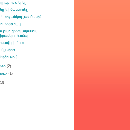
ղուկն ու տերևը
նը և իմաստունը
ակ երջանկության մասին
ու հրեշտակ
րս բառ գործնականում
կիրառելու համար
րսավիրի մոտ
անց սիրո
եղծություն
рта
(2)
варя
(1)
(3)