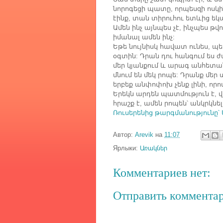
նորոգեցի
պատը
որպեսզի
ոսկի
,
էինք
տան
տիրուհու
ետևից
եկ
,
Ամեն
ինչ
այնպես
չէ
ինչպես
թվո
,
իմանալ
ամեն
ինչ
:
Եթե
նույնիսկ
հավատ
ունես
պե
,
օգտին
Դրան
դու
հանգում
ես
ժ
:
մեր
կյանքում
և
արագ
անհետա
մնում
են
մեկ
րոպե
Դրանք
մեր
:
երբեք
անփոփոխ
չենք
լինի
որո
,
Երեկն
արդեն
պատմություն
է
վ
,
հրաշք
է
ամեն
րոպեն՝
անկրկնել
,
Ռուսերենից
թարգմանությունը՝
Автор:
Arevik
на
11:07
Ярлыки:
Առակներ
Комментариев нет:
Отправить коммента