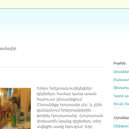
համալիր
Բաժին
Առակնե
Բանաստե
Երկու
հրեշտակ
ուղեկիցներ
Գիտահան
-
գիշերելու
համար
կանգ
առան
Կարճ պա
հարուստ
ընտանիքում
:
Տուվե Յ
Ընտանիքը
հյուրասեր
չէր
և
չէին
,
ցանկանում
հրեշտակներին
թողնել
հյուրատանը
Հյուրատան
:
Հղումնե
փոխարեն
նրանց
գիշերելու
տեղ
տվեցին
սառը
նկուղում
Երբ
Մխիթար
: